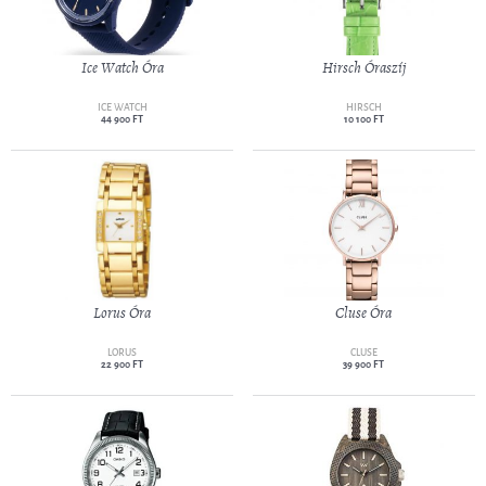
Ice Watch Óra
Hirsch Óraszíj
ICE WATCH
HIRSCH
44 900 FT
10 100 FT
Lorus Óra
Cluse Óra
LORUS
CLUSE
22 900 FT
39 900 FT