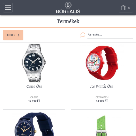
0
Termékek
KERES
Casio Óra
Ice Watch Óra
CASIO
ICE WATCH
18 990 FT
44 900 FT