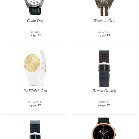
Casio Óra
Wewood Óra
CASIO
WEWOOD
27 490 FT
29 900 FT
Ice Watch Óra
Hirsch Óraszíj
ICE WATCH
HIRSCH
44 900 FT
16 900 FT