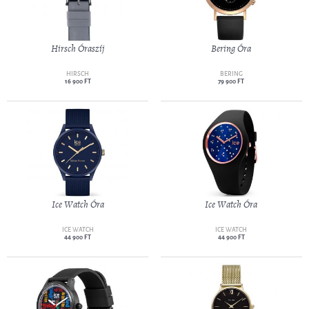
Hirsch Óraszíj
Bering Óra
HIRSCH
BERING
16 900 FT
79 900 FT
Ice Watch Óra
Ice Watch Óra
ICE WATCH
ICE WATCH
44 900 FT
44 900 FT