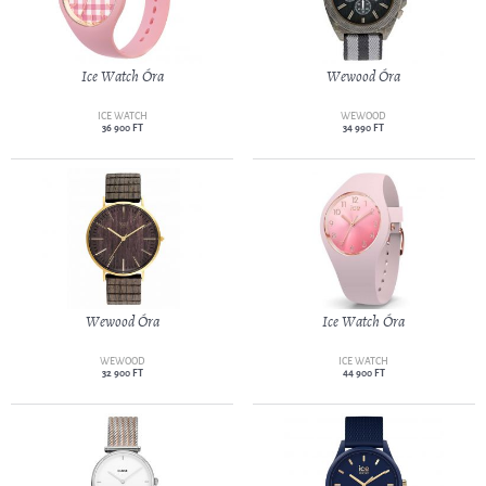
Ice Watch Óra
Wewood Óra
ICE WATCH
WEWOOD
36 900 FT
34 990 FT
Wewood Óra
Ice Watch Óra
WEWOOD
ICE WATCH
32 900 FT
44 900 FT