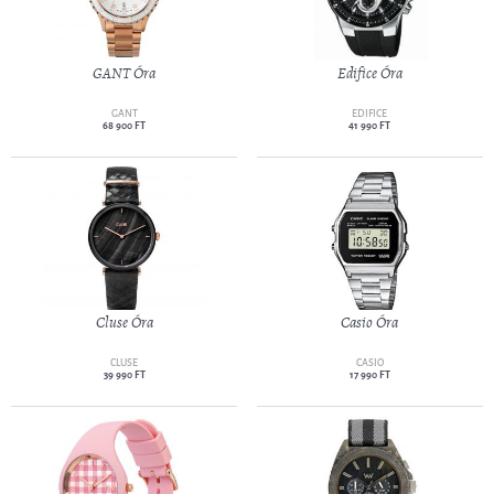
GANT Óra
Edifice Óra
GANT
EDIFICE
68 900 FT
41 990 FT
Cluse Óra
Casio Óra
CLUSE
CASIO
39 990 FT
17 990 FT