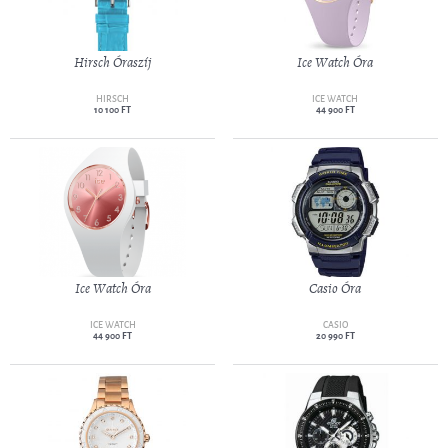
Hirsch Óraszíj
Ice Watch Óra
HIRSCH
ICE WATCH
10 100 FT
44 900 FT
Ice Watch Óra
Casio Óra
ICE WATCH
CASIO
44 900 FT
20 990 FT