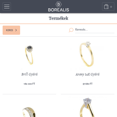
0
Termékek
KERES
Brill Gyűrű
Arany 14K Gyűrű
182 000 FT
57 680 FT