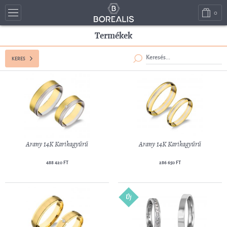
0
Termékek
KERES
Arany 14K Karikagyűrű
Arany 14K Karikagyűrű
488 420 FT
286 650 FT
Új