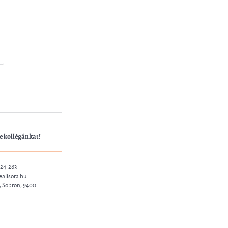
e kollégánkat!
324-283
alisora.hu
., Sopron, 9400