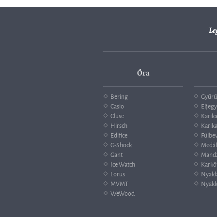
Le
Óra
Bering
Gyűrű
Casio
Eljegy
Cluse
Karik
Hirsch
Karika
Edifice
Fülbe
G-Shock
Medál
Gant
Mand
Ice Watch
Karkö
Lorus
Nyakl
MVMT
Nyakk
WeWood