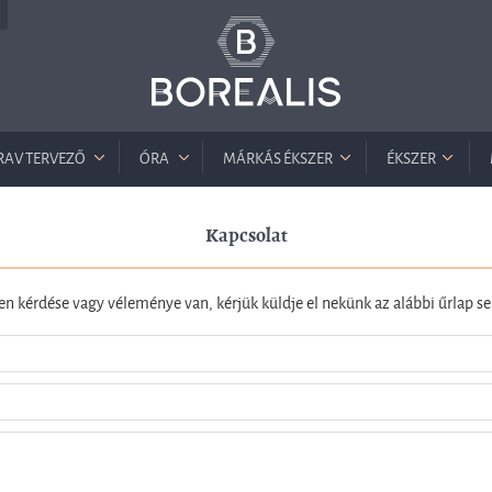
RAV TERVEZŐ
ÓRA
MÁRKÁS ÉKSZER
ÉKSZER
Kapcsolat
 kérdése vagy véleménye van, kérjük küldje el nekünk az alábbi űrlap se