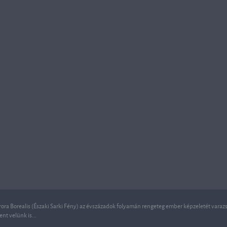
ora Borealis (Északi Sarki Fény) az évszázadok folyamán rengeteg ember képzeletét varazso
ent velünk is...