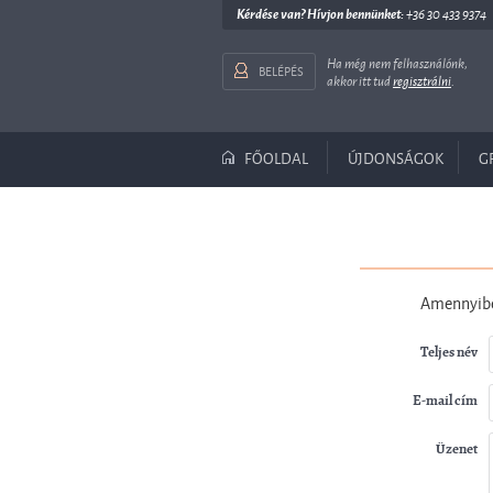
Kérdése van? Hívjon bennünket:
+36 30 433 9374
Ha még nem felhasználónk,
BELÉPÉS
akkor itt tud
regisztrálni
.
FŐOLDAL
ÚJDONSÁGOK
G
Amennyiben
Teljes név
E-mail cím
Üzenet