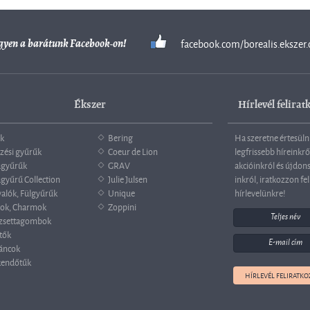
facebook.com/borealis.ekszer.
gyen a barátunk Facebook-on!
Ékszer
Hírlevél felirat
k
Bering
Ha szeretne értesüln
zési gyűrűk
Coeur de Lion
legfrissebb híreinkrő
agyűrűk
GRAV
akcióinkról és újdon
gyűrű Collection
Julie Julsen
inkról, iratkozzon fel
valók, Fülgyűrűk
Unique
hírlevelünkre!
ok, Charmok
Zoppini
zsettagombok
tők
áncok
endőtűk