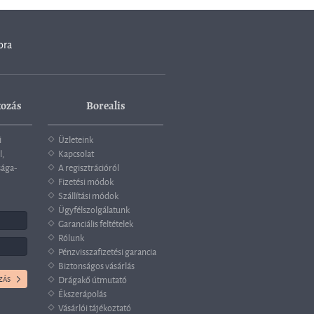
ora
kozás
Borealis
i
Üzleteink
l,
Kapcsolat
sága-
A regisztrációról
Fizetési módok
Szállítási módok
Ügyfélszolgálatunk
Garanciális feltételek
Rólunk
Pénzvisszafizetési garancia
Biztonságos vásárlás
Drágakő útmutató
Ékszerápolás
Vásárlói tájékoztató