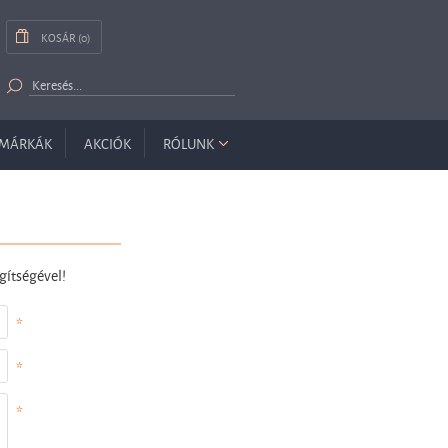
KOSÁR (0)
MÁRKÁK
AKCIÓK
RÓLUNK
gítségével!
*
*
*