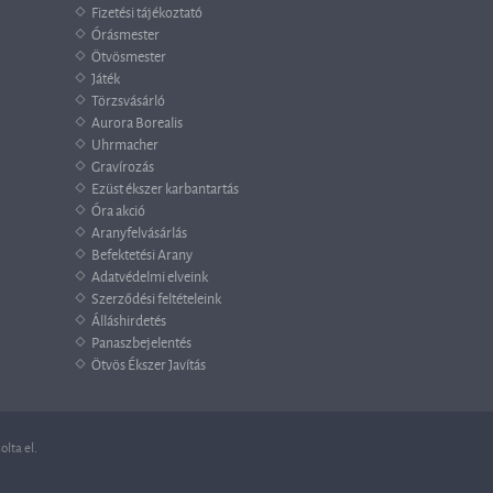
Fizetési tájékoztató
Órásmester
Ötvösmester
Játék
Törzsvásárló
Aurora Borealis
Uhrmacher
Gravírozás
Ezüst ékszer karbantartás
Óra akció
Aranyfelvásárlás
Befektetési Arany
Adatvédelmi elveink
Szerződési feltételeink
Álláshirdetés
Panaszbejelentés
Ötvös Ékszer Javítás
lta el.