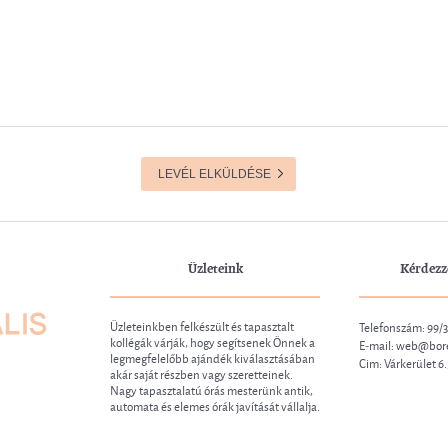
LEVÉL ELKÜLDÉSE
Üzleteink
Kérdezz
Üzleteinkben felkészült és tapasztalt
Telefonszám: 99/
kollégák várják, hogy segítsenek Önnek a
E-mail:
web@bore
legmegfelelőbb ajándék kiválasztásában
Cim: Várkerület 6
akár saját részben vagy szeretteinek.
Nagy tapasztalatú órás mesterünk antik,
automata és elemes órák javítását vállalja.