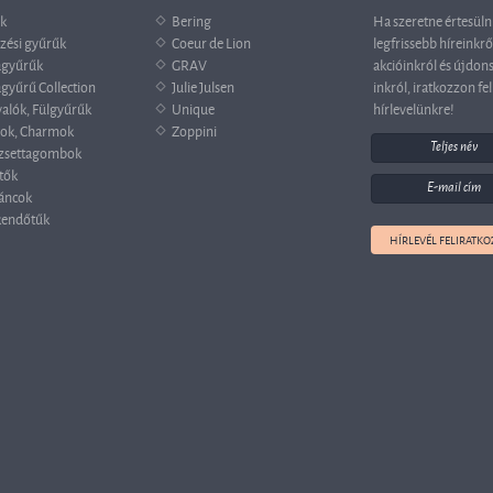
k
Bering
Ha szeretne értesüln
zési gyűrűk
Coeur de Lion
legfrissebb híreinkrő
agyűrűk
GRAV
akcióinkról és újdon
gyűrű Collection
Julie Julsen
inkról, iratkozzon fel
valók, Fülgyűrűk
Unique
hírlevelünkre!
ok, Charmok
Zoppini
zsettagombok
tők
áncok
endőtűk