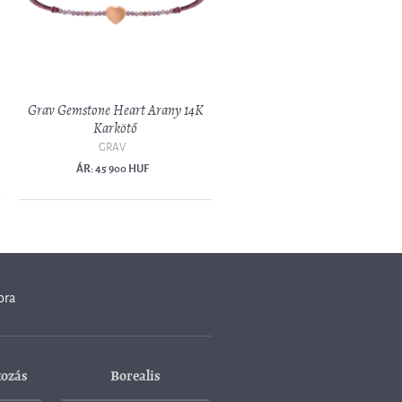
Grav Gemstone Heart Arany 14K
Karkötő
GRAV
ÁR: 45 900 HUF
ora
kozás
Borealis