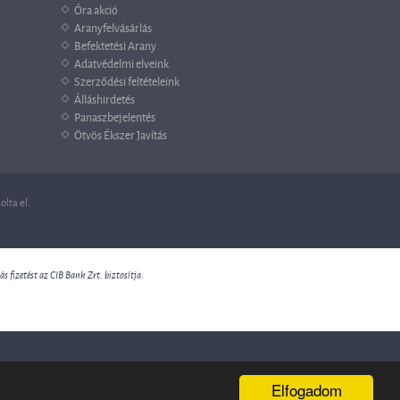
Óra akció
Aranyfelvásárlás
Befektetési Arany
Adatvédelmi elveink
Szerződési feltételeink
Álláshirdetés
Panaszbejelentés
Ötvös Ékszer Javítás
lta el.
 fizetést az CIB Bank Zrt. biztosítja.
Elfogadom