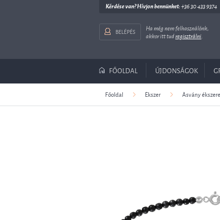
Kérdése van? Hívjon bennünket:
+36 30 433 9374
Ha még nem felhasználónk,
BELÉPÉS
akkor itt tud
regisztrálni
.
FŐOLDAL
ÚJDONSÁGOK
G
Főoldal
Ékszer
Ásvány ékszer