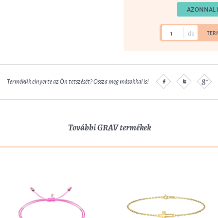
AZONNAL 
db
TER
Termékük elnyerte az Ön tetszését? Ossza meg másokkal is!
További GRAV termékek