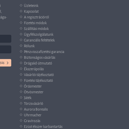
i
Üzleteink
l,
Kapcsolat
sága-
A regisztrációról
Fizetési módok
Szállítási módok
Ügyfélszolgálatunk
Garanciális feltételek
Rólunk
Pénzvisszafizetési garancia
Biztonságos vásárlás
Drágakő útmutató
Ékszerápolás
Vásárlói tájékoztató
Fizetési tájékoztató
Órásmester
Ötvösmester
Játék
Törzsvásárló
Aurora Borealis
Uhrmacher
Gravírozás
Ezüst ékszer karbantartás