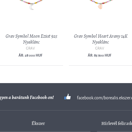
Grav Symbol Moon Ezüst 925
Grav Symbol Heart Arany 14K
Nyaklánc
Nyaklánc
GRAV
GRAV
ÁR: 28 000 HUF
ÁR: 85 900 HUF
facebook.com/borealis.ekszer.
gyen a barátunk Facebook-on!
Ékszer
Hírlevél felirat