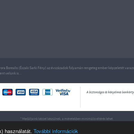
ora Borealis (Északi Sarki Fény) az évszázadok folyamán rengeteg ember képzeletét varazso
ent velünk is...
A biztonságos és kényelmes bankártyás
* Medáljaink kézzel készülnek, a méretekben minimális eltérés lehet.
k) használatát.
További információk
Founded Sopron | Copyright © Borealis Ékszer és Óra. | Minden jog fentartva. | Design and site by
Voov