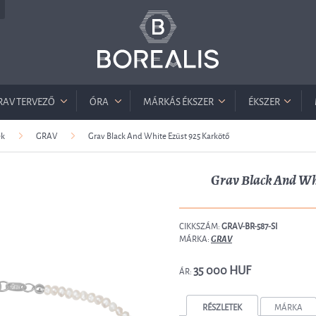
RAV TERVEZŐ
ÓRA
MÁRKÁS ÉKSZER
ÉKSZER
ek
GRAV
Grav Black And White Ezüst 925 Karkötő
Grav Black And Wh
CIKKSZÁM:
GRAV-BR-587-SI
MÁRKA:
GRAV
35 000 HUF
ÁR:
RÉSZLETEK
MÁRKA