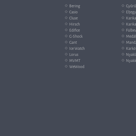
Bering
Gyűrű
Casio
Eljegy
Cluse
Karik
Hirsch
Karika
Edifice
Fülbe
G-Shock
Medál
Gant
Mand
Ice Watch
Karkö
Lorus
Nyakl
MVMT
Nyakk
WeWood