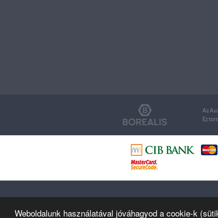
Az Aur
Ez tört
Weboldalunk használatával jóváhagyod a cookie-k (süti