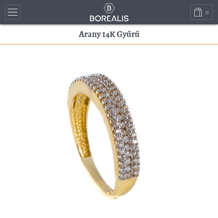
0
Arany 14K Gyűrű