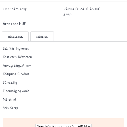
CIKKSZÁM:
VÁRHATÓ SZÁLLÍTÁSI IDŐ:
2015
5 nap
Ár:135 800 HUF
RÉSZLETEK
MÉRETEK
Szállítás: Ingyenes
Készleten: Készleten
Anyag: Sárga Arany
Kő típusa: Cirkónia
Súly: 2.8 g
Finomság: 14 karát
Méret: 56
Szín: Sárga