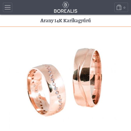
0
Arany 14K Karikagyűrű