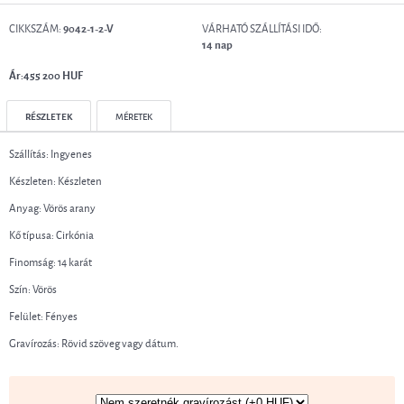
CIKKSZÁM:
VÁRHATÓ SZÁLLÍTÁSI IDŐ:
9042-1-2-V
14 nap
Ár:455 200 HUF
RÉSZLETEK
MÉRETEK
Szállítás: Ingyenes
Készleten: Készleten
Anyag: Vörös arany
Kő típusa: Cirkónia
Finomság: 14 karát
Szín: Vörös
Felület: Fényes
Gravírozás: Rövid szöveg vagy dátum.