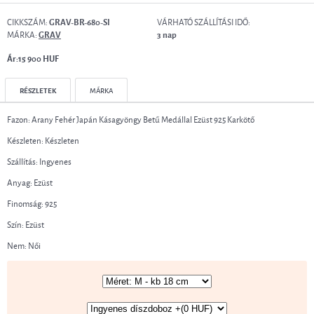
CIKKSZÁM:
VÁRHATÓ SZÁLLÍTÁSI IDŐ:
GRAV-BR-680-SI
MÁRKA:
GRAV
3 nap
Ár:15 900 HUF
RÉSZLETEK
MÁRKA
Fazon: Arany Fehér Japán Kásagyöngy Betű Medállal Ezüst 925 Karkötő
Készleten: Készleten
Szállítás: Ingyenes
Anyag: Ezüst
Finomság: 925
Szín: Ezüst
Nem: Női