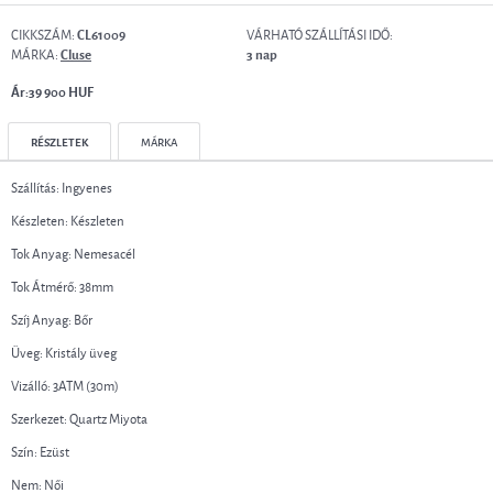
CIKKSZÁM:
VÁRHATÓ SZÁLLÍTÁSI IDŐ:
CL61009
MÁRKA:
Cluse
3 nap
Ár:39 900 HUF
RÉSZLETEK
MÁRKA
Szállítás: Ingyenes
Készleten: Készleten
Tok Anyag: Nemesacél
Tok Átmérő: 38mm
Szíj Anyag: Bőr
Üveg: Kristály üveg
Vizálló: 3ATM (30m)
Szerkezet: Quartz Miyota
Szín: Ezüst
Nem: Női