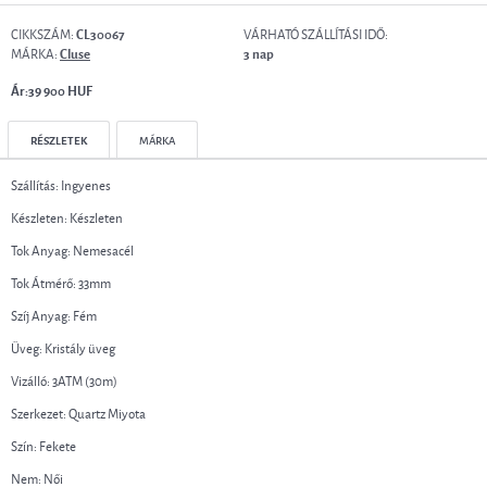
CIKKSZÁM:
VÁRHATÓ SZÁLLÍTÁSI IDŐ:
CL30067
MÁRKA:
Cluse
3 nap
Ár:39 900 HUF
RÉSZLETEK
MÁRKA
Szállítás: Ingyenes
Készleten: Készleten
Tok Anyag: Nemesacél
Tok Átmérő: 33mm
Szíj Anyag: Fém
Üveg: Kristály üveg
Vizálló: 3ATM (30m)
Szerkezet: Quartz Miyota
Szín: Fekete
Nem: Női