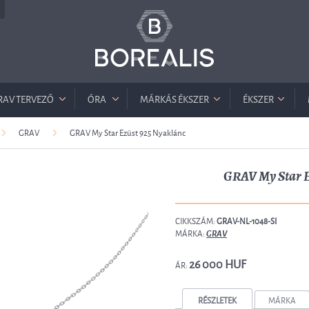
RAV TERVEZŐ
ÓRA
MÁRKÁS ÉKSZER
ÉKSZER
GRAV
GRAV My Star Ezüst 925 Nyaklánc
GRAV My Star E
CIKKSZÁM:
GRAV-NL-1048-SI
MÁRKA:
GRAV
26 000 HUF
ÁR:
RÉSZLETEK
MÁRKA