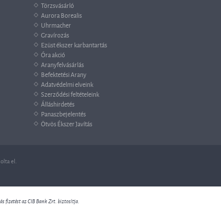
Törzsvásárló
Aurora Borealis
Uhrmacher
Gravírozás
Ezüst ékszer karbantartás
Óra akció
Aranyfelvásárlás
Befektetési Arany
Adatvédelmi elveink
Szerződési feltételeink
Álláshirdetés
Panaszbejelentés
Ötvös Ékszer Javítás
lta el.
 fizetést az CIB Bank Zrt. biztosítja.