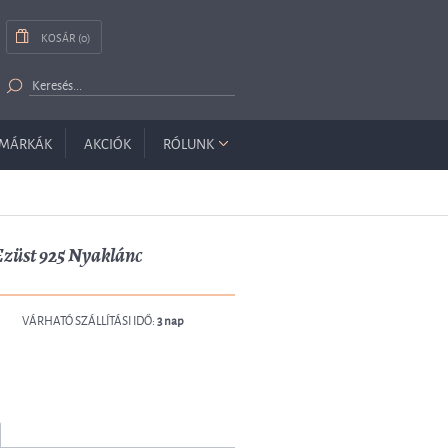
KOSÁR (0)
MÁRKÁK
AKCIÓK
RÓLUNK
züst 925 Nyaklánc
VÁRHATÓ SZÁLLÍTÁSI IDŐ:
3 nap