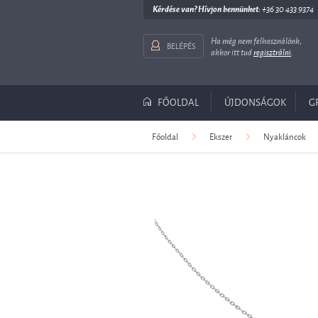
Kérdése van? Hívjon bennünket:
+36 30 433 9374
Ha még nem felhasználónk,
BELÉPÉS
akkor itt tud
regisztrálni
.
FŐOLDAL
ÚJDONSÁGOK
G
Főoldal
Ékszer
Nyakláncok