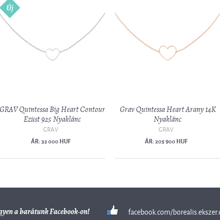
Új
GRAV Quintessa Big Heart Contour
Grav Quintessa Heart Arany 14K
Ezüst 925 Nyaklánc
Nyaklánc
GRAV
GRAV
ÁR: 32 000 HUF
ÁR: 205 900 HUF
facebook.com/borealis.ekszer.
gyen a barátunk Facebook-on!