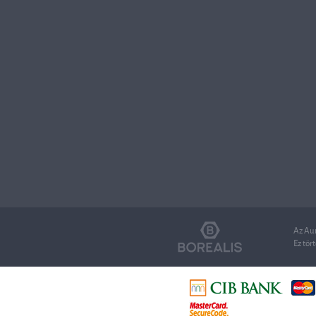
Az Aur
Ez tört