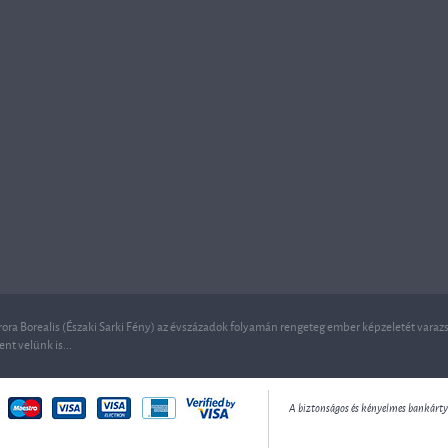
ora Borealis (Északi Sarki Fény) az évszázadok folyamán rengeteg ember képzeletét varazso
ent velünk is...
A biztonságos és kényelmes bankártyás