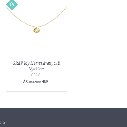
Új
GRAV My Hearts Arany 14K
Nyaklánc
GRAV
ÁR: 246 900 HUF
ora