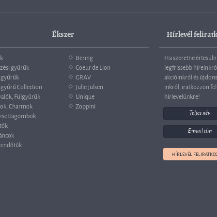
Ékszer
Hírlevél felirat
k
Bering
Ha szeretne értesüln
zési gyűrűk
Coeur de Lion
legfrissebb híreinkrő
agyűrűk
GRAV
akcióinkról és újdon
gyűrű Collection
Julie Julsen
inkról, iratkozzon fel
valók, Fülgyűrűk
Unique
hírlevelünkre!
ok, Charmok
Zoppini
zsettagombok
tők
áncok
endőtűk