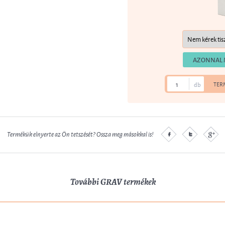
AZONNAL 
db
TER
Termékük elnyerte az Ön tetszését? Ossza meg másokkal is!
További GRAV termékek