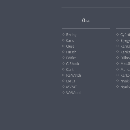
Óra
Bering
Gyűrű
Casio
Eljegy
Cluse
Karik
Hirsch
Karika
Edifice
Fülbe
G-Shock
Medál
Gant
Mand
Ice Watch
Karkö
Lorus
Nyakl
MVMT
Nyakk
WeWood