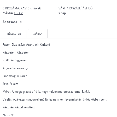
CIKKSZÁM:
VÁRHATÓ SZÁLLÍTÁSI IDŐ:
GRAV-BR-110-YG
MÁRKA:
GRAV
3 nap
Ár:38 900 HUF
RÉSZLETEK
MÁRKA
Fazon: Dupla Szív Arany 14K Karkötő
Készleten: Készleten
Szállítás: Ingyenes
Anyag: Sárga arany
Finomság: 14 karát
Szín: Fekete
Méret: A megjegyzésbe írd le, hogy milyen méretet szeretnél S, M, L
Viselés: Az ékszer nagyon ellenálló, így nem kell levenni akár fürdés közben sem.
Készítés: Kézzel készített
Nem: Női