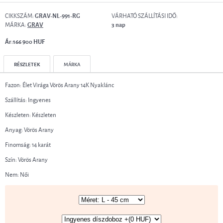
CIKKSZÁM:
VÁRHATÓ SZÁLLÍTÁSI IDŐ:
GRAV-NL-991-RG
MÁRKA:
GRAV
3 nap
Ár:166 900 HUF
RÉSZLETEK
MÁRKA
Fazon: Élet Virága Vörös Arany 14K Nyaklánc
Szállítás: Ingyenes
Készleten: Készleten
Anyag: Vörös Arany
Finomság: 14 karát
Szín: Vörös Arany
Nem: Női