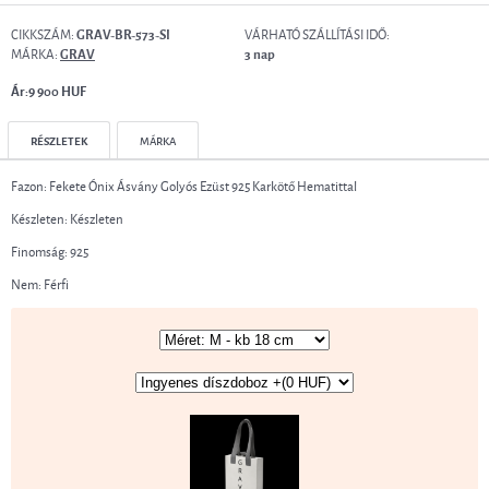
CIKKSZÁM:
VÁRHATÓ SZÁLLÍTÁSI IDŐ:
GRAV-BR-573-SI
MÁRKA:
GRAV
3 nap
Ár:9 900 HUF
RÉSZLETEK
MÁRKA
Fazon: Fekete Ónix Ásvány Golyós Ezüst 925 Karkötő Hematittal
Készleten: Készleten
Finomság: 925
Nem: Férfi