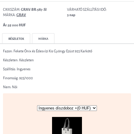
CIKKSZÁM:
VÁRHATÓ SZÁLLÍTÁSI IDŐ:
GRAV-BR-587-SI
MÁRKA:
GRAV
3 nap
Ár:35 000 HUF
RÉSZLETEK
MÁRKA
Fazon: Fekete Ónix és Édesvízi Kis Gyöngy Ezüst 925 Karkötő
Készleten: Készleten
Szállítás: Ingyenes
Finomság: 925/1000
Nem: Női