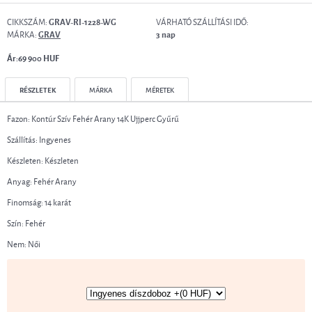
CIKKSZÁM:
VÁRHATÓ SZÁLLÍTÁSI IDŐ:
GRAV-RI-1228-WG
MÁRKA:
GRAV
3 nap
Ár:69 900 HUF
RÉSZLETEK
MÁRKA
MÉRETEK
Fazon: Kontúr Szív Fehér Arany 14K Ujjperc Gyűrű
Szállítás: Ingyenes
Készleten: Készleten
Anyag: Fehér Arany
Finomság: 14 karát
Szín: Fehér
Nem: Női