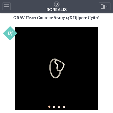
0
GRAV Heart Contour Arany 14K Ujjperc Gyűrű
Új