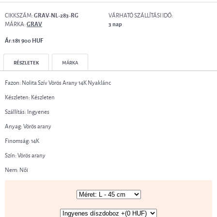
CIKKSZÁM:
VÁRHATÓ SZÁLLÍTÁSI IDŐ:
GRAV-NL-283-RG
MÁRKA:
GRAV
3 nap
Ár:181 900 HUF
RÉSZLETEK
MÁRKA
Fazon: Nolita Szív Vörös Arany 14K Nyaklánc
Készleten: Készleten
Szállítás: Ingyenes
Anyag: Vörös arany
Finomság: 14K
Szín: Vörös arany
Nem: Női