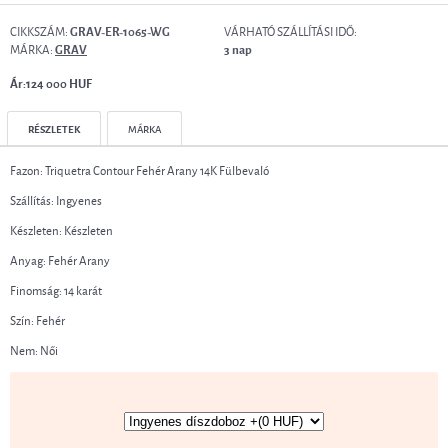
CIKKSZÁM:
VÁRHATÓ SZÁLLÍTÁSI IDŐ:
GRAV-ER-1065-WG
MÁRKA:
GRAV
3 nap
Ár:124 000 HUF
RÉSZLETEK
MÁRKA
Fazon: Triquetra Contour Fehér Arany 14K Fülbevaló
Szállítás: Ingyenes
Készleten: Készleten
Anyag: Fehér Arany
Finomság: 14 karát
Szín: Fehér
Nem: Női