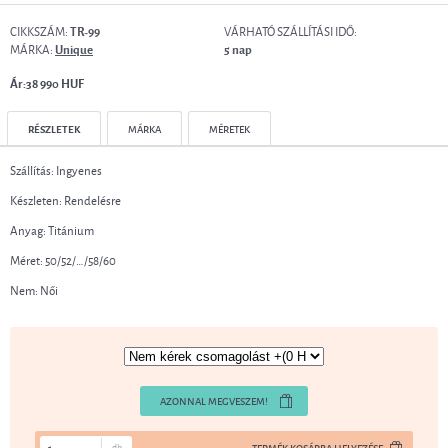
CIKKSZÁM:
VÁRHATÓ SZÁLLÍTÁSI IDŐ:
TR-99
MÁRKA:
Unique
5 nap
Ár:38 990 HUF
RÉSZLETEK
MÁRKA
MÉRETEK
Szállítás: Ingyenes
Készleten: Rendelésre
Anyag: Titánium
Méret: 50/52/…/58/60
Nem: Női
AZONNAL MEGVESZEM!
db