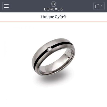
0
Unique Gyűrű