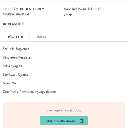
CIKKSZÁM:
VÁRHATÓ SZÁLLÍTÁSI IDŐ:
PHOENIX GREY
MÁRKA:
WeWood
3 nap
Ár:29 900 HUF
RÉSZLETEK
MÁRKA
Szállítás: Ingyenes
Készleten: Készleten
Tok Anyag: Fa
Szerkezet: Quartz
Nem: Női
Gravírozás: Rövid szöveg vagy dátum.
Csomagolás: saját doboz
AZONNAL MEGVESZEM!